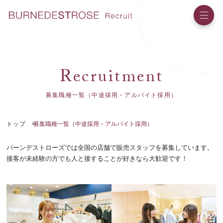
R
e
c
r
u
i
t
m
e
n
t
募集職種一覧（中途採用・アルバイト採用）
トップ
募集職種一覧（中途採用・アルバイト採用）
バーンデストローズでは全国の店舗で販売スタッフを募集しています。
接客が未経験の方でも人と接することが好きなら大歓迎です！