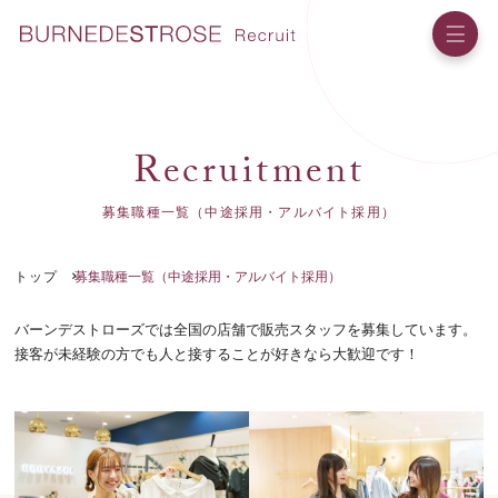
R
e
c
r
u
i
t
m
e
n
t
募集職種一覧（中途採用・アルバイト採用）
トップ
募集職種一覧（中途採用・アルバイト採用）
バーンデストローズでは全国の店舗で販売スタッフを募集しています。
接客が未経験の方でも人と接することが好きなら大歓迎です！